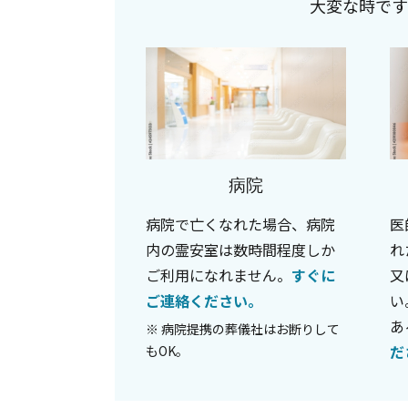
大変な時です
病院
病院で亡くなれた場合、病院
医
内の霊安室は数時間程度しか
れ
ご利用になれません。
すぐに
又
ご連絡ください。
い
あ
※ 病院提携の葬儀社はお断りして
だ
もOK。