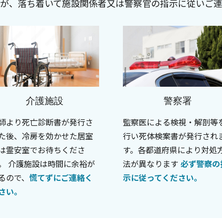
が、落ち着いて施設関係者又は警察官の指示に従いご
介護施設
警察署
師より死亡診断書が発行さ
監察医による検視・解剖等
た後、冷房を効かせた居室
行い死体検案書が発行され
は霊安室でお待ちくださ
す。各都道府県により対処
。 介護施設は時間に余裕が
法が異なります
必ず警察の
るので、
慌てずにご連絡く
示に従ってください。
さい。