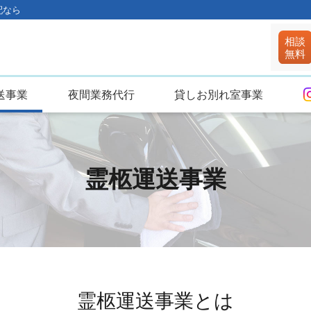
配なら
車株式会社
送事業
夜間業務代行
貸しお別れ室事業
霊柩運送事業
霊柩運送事業とは